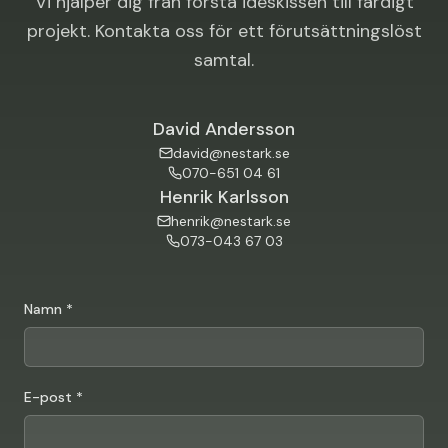
Vi hjälper dig från första idéskissen till färdigt
projekt. Kontakta oss för ett förutsättningslöst
samtal.
David Andersson
david@nestark.se
070-651 04 61
Henrik Karlsson
henrik@nestark.se
073-043 67 03
Namn *
E-post *